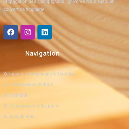
propagation des champignons lignivores mais aussi en
couverture zinguerie.
Navigation
Insectes Xylophages & Termites
Champignons du Bois
Humidité
Rénovation de Charpente
Soin du Bois