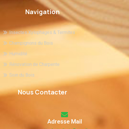
Navigation
Insectes Xylophages & Termites
Champignons du Bois
Humidité
Rénovation de Charpente
Soin du Bois
Nous Contacter
Adresse Mail