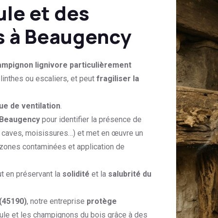
ule et des
s à Beaugency
mpignon lignivore particulièrement
linthes ou escaliers, et peut
fragiliser la
e de ventilation
.
à Beaugency
pour identifier la présence de
s caves, moisissures…) et met en œuvre un
 zones contaminées et application de
t en préservant la
solidité
et la
salubrité du
 (45190)
, notre entreprise
protège
ule et les champignons du bois grâce à des