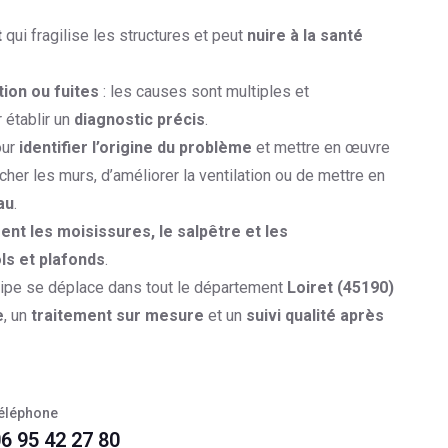
t
qui fragilise les structures et peut
nuire à la santé
tion ou fuites
: les causes sont multiples et
 établir un
diagnostic précis
.
ur
identifier l’origine du problème
et mettre en œuvre
écher les murs, d’améliorer la ventilation ou de mettre en
au
.
ent les moisissures, le salpêtre et les
ls et plafonds
.
uipe se déplace dans tout le département
Loiret (45190)
e
, un
traitement sur mesure
et un
suivi qualité après
éléphone
6 95 42 27 80