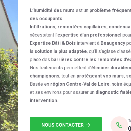
L’humidité des murs
est un
problème fréquen
des occupants
.
Infiltrations, remontées capillaires, condensa
nécessitent l’
expertise d’un professionnel
pour
Expertise Bâti & Bois
intervient à
Beaugency
po
la
solution la plus adaptée
, qu’il s’agisse d’ass
place des
barrières contre les remontées d’e
Nos traitements permettent d’
éliminer durablem
champignons
, tout en
protégeant vos murs, so
Basée en
région Centre-Val de Loire
, notre éq
et ses environs pour assurer un
diagnostic fiabl
intervention
.
T
NOUS CONTACTER
0