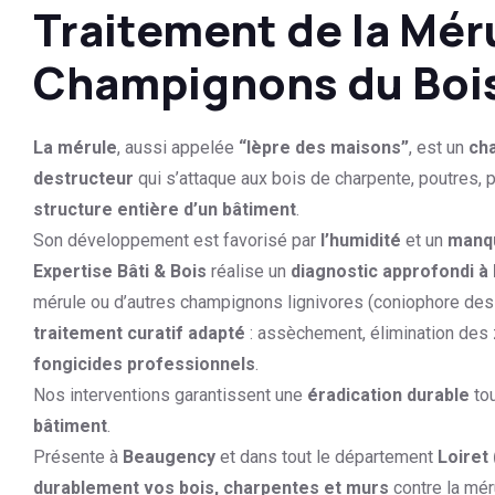
Traitement de la Mér
Champignons du Boi
La mérule
, aussi appelée
“lèpre des maisons”
, est un
cha
destructeur
qui s’attaque aux bois de charpente, poutres, p
structure entière d’un bâtiment
.
Son développement est favorisé par
l’humidité
et un
manqu
Expertise Bâti & Bois
réalise un
diagnostic approfondi 
mérule ou d’autres champignons lignivores (coniophore de
traitement curatif adapté
: assèchement, élimination des
fongicides professionnels
.
Nos interventions garantissent une
éradication durable
tou
bâtiment
.
Présente à
Beaugency
et dans tout le département
Loiret
durablement vos bois, charpentes et murs
contre la mér